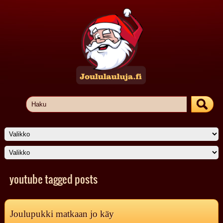
youtube tagged posts
Joulupukki matkaan jo käy