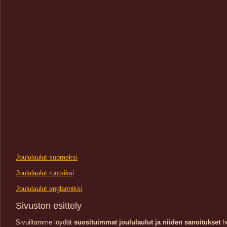
Joululaulut suomeksi
Joululaulut ruotsiksi
Joululaulut englanniksi
Sivuston esittely
Sivuiltamme löydät
suosituimmat joululaulut ja niiden sanoitukset
he