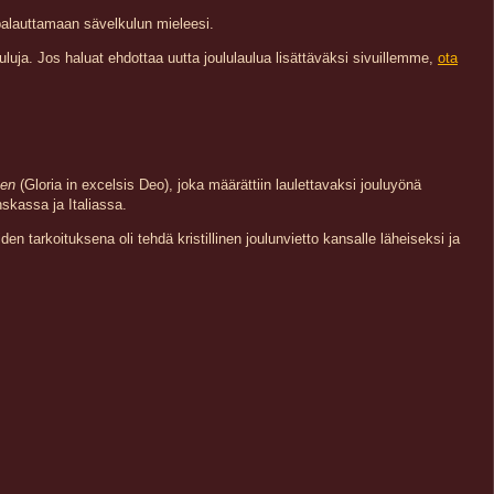
palauttamaan sävelkulun mieleesi.
auluja. Jos haluat ehdottaa uutta joululaulua lisättäväksi sivuillemme,
ota
ten
(Gloria in excelsis Deo), joka määrättiin laulettavaksi jouluyönä
skassa ja Italiassa.
den tarkoituksena oli tehdä kristillinen joulunvietto kansalle läheiseksi ja