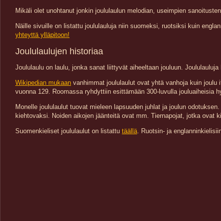
Mikäli olet unohtanut jonkin joululaulun melodian, useimpien sanoitust
Näille sivuille on listattu joululauluja niin suomeksi, ruotsiksi kuin en
yhteyttä ylläpitoon!
Joululaulujen historiaa
Joululaulu on laulu, jonka sanat liittyvät aiheeltaan jouluun. Joululaulu
Wikipedian mukaan
vanhimmat joululaulut ovat yhtä vanhoja kuin joulu i
vuonna 129. Roomassa ryhdyttiin esittämään 300-luvulla jouluaiheisia hy
Monelle joululaulut tuovat mieleen lapsuuden juhlat ja joulun odotuksen. Su
kiehtovaksi. Noiden aikojen jäänteitä ovat mm. Tiernapojat, jotka ovat k
Suomenkieliset joululaulut on listattu
täällä
. Ruotsin- ja englanninkielisii