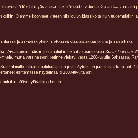
en yhteydestä löydät myös suoran linkin Youtube-videoon. Se auttaa varmasti 
glanniksikin. Olemme koonneet yhteen niin joulun klassikoita kuin uudempiakin l
ja lauletaan ja esitetään yksin ja yhdessä yleensä ennen joulua ja sen aikana.
tse. Aivan ensimmäisiin joululauluihin lukeutuu esimerkiksi
Kuului laulu enkel
mnejä, mutta varsinaisesti perinne yleistyi vasta 1200-luvulla Saksassa, Ran
omalaisille tuttujen joululaulujen ja joulunäytelmien juuret ovat katoliset. Nii
iertäneet esittämässä näytelmää jo 1600-luvulta asti.
n lauluihin pääset ylävalikon kautta.