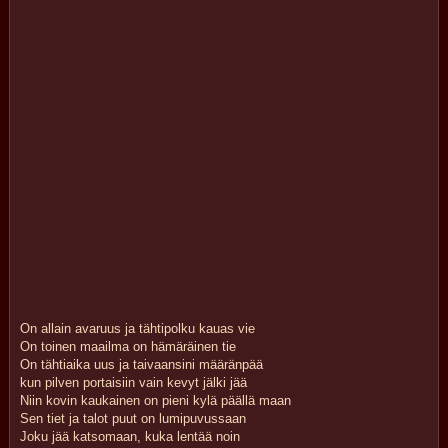
On allain avaruus ja tähtipolku kauas vie
On toinen maailma on hämäräinen tie
On tähtiaika uus ja taivaansini määränpää
kun pilven portaisiin vain kevyt jälki jää
Niin kovin kaukainen on pieni kylä päällä maan
Sen tiet ja talot puut on lumipuvussaan
Joku jää katsomaan, kuka lentää noin