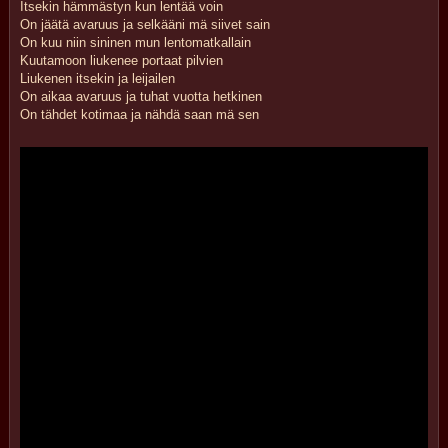
Itsekin hämmästyn kun lentää voin
On jäätä avaruus ja selkääni mä siivet sain
On kuu niin sininen mun lentomatkallain
Kuutamoon liukenee portaat pilvien
Liukenen itsekin ja leijailen
On aikaa avaruus ja tuhat vuotta hetkinen
On tähdet kotimaa ja nähdä saan mä sen