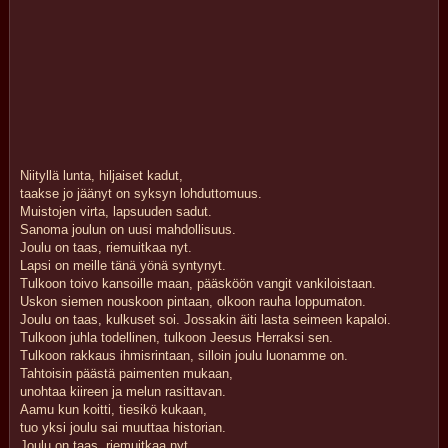
Niityllä lunta, hiljaiset kadut,
taakse jo jäänyt on syksyn lohduttomuus.
Muistojen virta, lapsuuden sadut.
Sanoma joulun on uusi mahdollisuus.
Joulu on taas, riemuitkaa nyt.
Lapsi on meille tänä yönä syntynyt.
Tulkoon toivo kansoille maan, pääsköön vangit vankiloistaan.
Uskon siemen nouskoon pintaan, olkoon rauha loppumaton.
Joulu on taas, kulkuset soi. Jossakin äiti lasta seimeen kapaloi.
Tulkoon juhla todellinen, tulkoon Jeesus Herraksi sen.
Tulkoon rakkaus ihmisrintaan, silloin joulu luonamme on.
Tahtoisin päästä paimenten mukaan,
unohtaa kiireen ja melun rasittavan.
Aamu kun koitti, tiesikö kukaan,
tuo yksi joulu sai muuttaa historian.
Joulu on taas, riemuitkaa nyt.