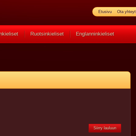
Etusivu
Ota yhteyt
kieliset
Ruotsinkieliset
Englanninkieliset
Siirry lauluun