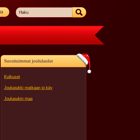
tä
Suosituimmat joululaulut
Kulkuset
Joulupukki matkaan jo käy
Joulupukin maa