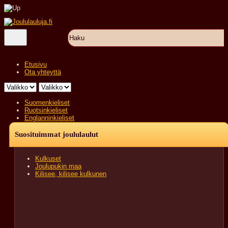
Etusivu
Ota yhteyttä
Suomenkieliset
Ruotsinkieliset
Englanninkieliset
Suosituimmat joululaulut
Kulkuset
Joulupukin maa
Kilisee, kilisee kulkunen