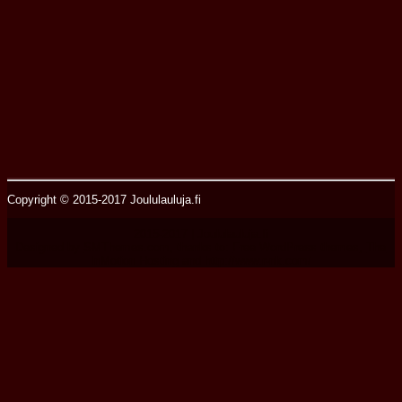
Copyright © 2015-2017 Joululauluja.fi
2015-2017 | Joululauluja.fi
Designed by
SMThemes.com
, thanks to:
Free WordPress themes
,
The
InMotion Hosting
and
http://www.r-nk.com/