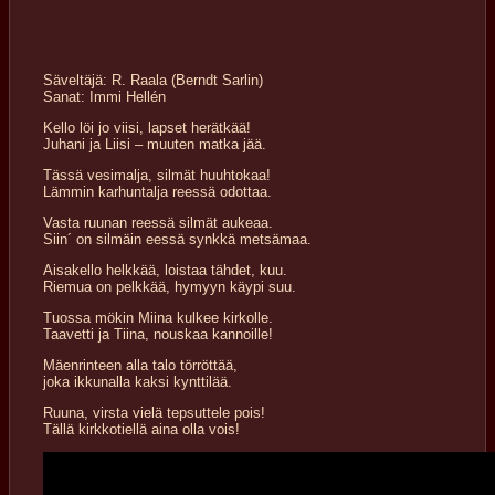
Säveltäjä: R. Raala (Berndt Sarlin)
Sanat: Immi Hellén
Kello löi jo viisi, lapset herätkää!
Juhani ja Liisi – muuten matka jää.
Tässä vesimalja, silmät huuhtokaa!
Lämmin karhuntalja reessä odottaa.
Vasta ruunan reessä silmät aukeaa.
Siin´ on silmäin eessä synkkä metsämaa.
Aisakello helkkää, loistaa tähdet, kuu.
Riemua on pelkkää, hymyyn käypi suu.
Tuossa mökin Miina kulkee kirkolle.
Taavetti ja Tiina, nouskaa kannoille!
Mäenrinteen alla talo törröttää,
joka ikkunalla kaksi kynttilää.
Ruuna, virsta vielä tepsuttele pois!
Tällä kirkkotiellä aina olla vois!