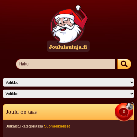
Joulu on taas
0
Julkaistu kategoriassa
Suomenkieliset