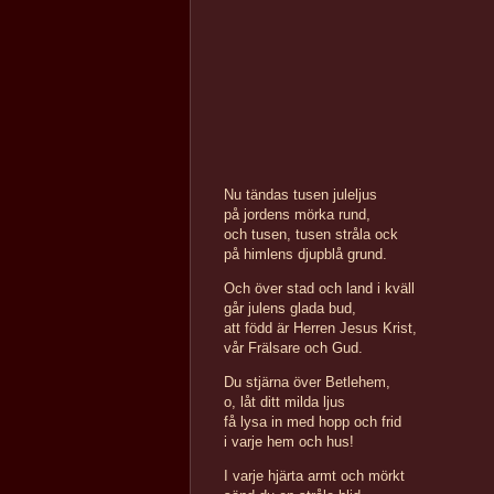
Nu tändas tusen juleljus
på jordens mörka rund,
och tusen, tusen stråla ock
på himlens djupblå grund.
Och över stad och land i kväll
går julens glada bud,
att född är Herren Jesus Krist,
vår Frälsare och Gud.
Du stjärna över Betlehem,
o, låt ditt milda ljus
få lysa in med hopp och frid
i varje hem och hus!
I varje hjärta armt och mörkt