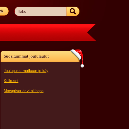
tä
Suosituimmat joululaulut
Joulupukki matkaan jo käy
Kulkuset
Morsgrisar är vi allihopa