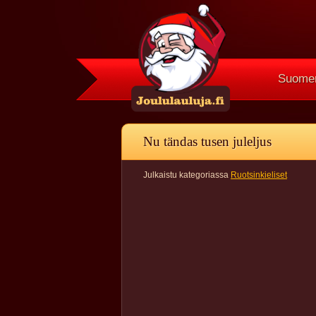
Suomen
Nu tändas tusen juleljus
Julkaistu kategoriassa
Ruotsinkieliset