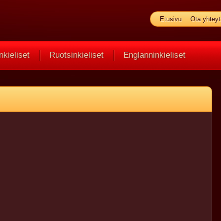
Etusivu
Ota yhteyt
kieliset
Ruotsinkieliset
Englanninkieliset