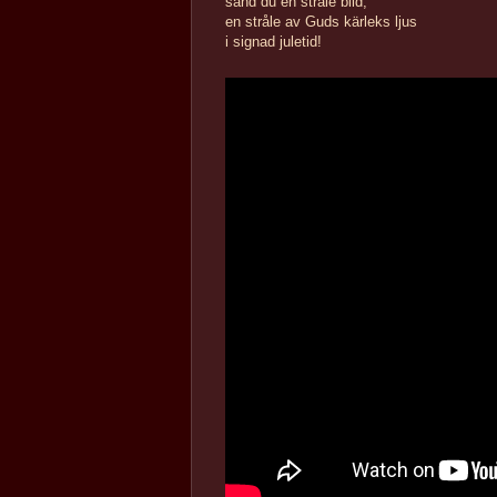
sänd du en stråle blid,
en stråle av Guds kärleks ljus
i signad juletid!